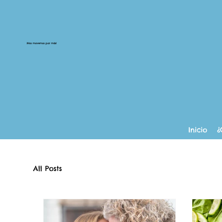
¡Nos movemos por más!
Inicio
¿
All Posts