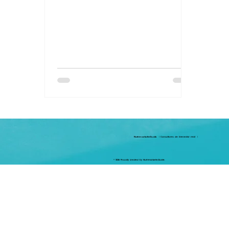
NutrimarketinGuate
| Consultores de bienestar real |
© 2026 Proudly created by NutrimarketinGuate.