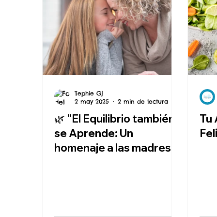
Tephie Gj
2 may 2025
2 min de lectura
🌿 "El Equilibrio también
Tu 
se Aprende: Un
Fel
homenaje a las madres
que nos enseñaron a
cuidarnos"