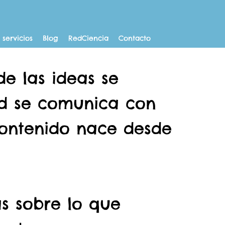
 servicios
Blog
RedCiencia
Contacto
e las ideas se
ud se comunica con
contenido nace desde
s sobre lo que