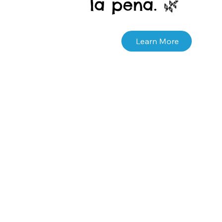
la pena. 🌿
Learn More