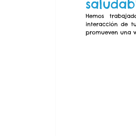
saludab
Hemos trabajad
interacción de t
promueven una vid